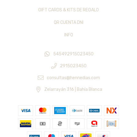
GIFT CARDS & KITS DE REGALO
QR CUENTA DNI
INFO
545492915023450
2915023450
consultas@hennedias.com
Zelarrayán 316 | Bahía Blanca