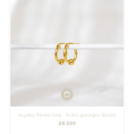
Argollas Renée Gold - Acero quirúrgico dorado
$8.500