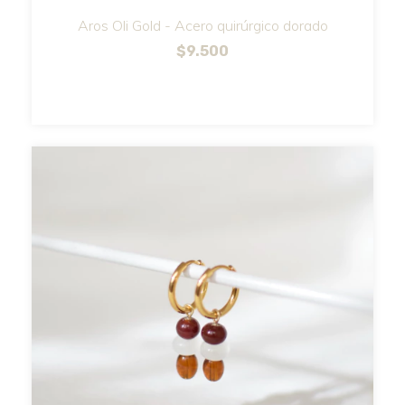
Aros Oli Gold - Acero quirúrgico dorado
$9.500