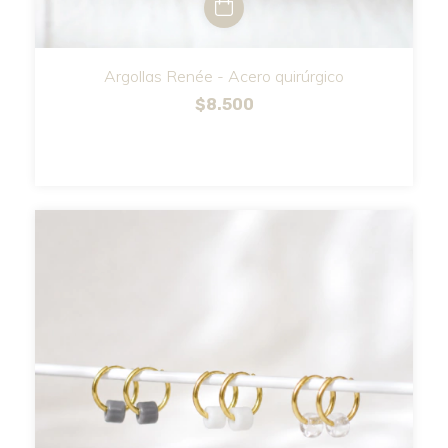
Argollas Renée - Acero quirúrgico
$8.500