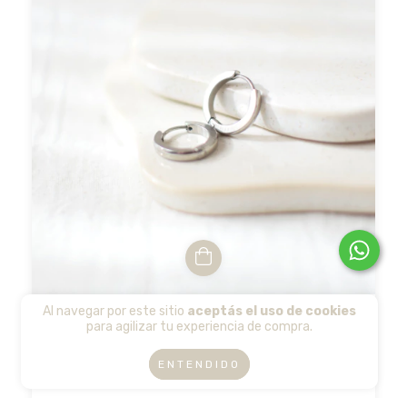
Al navegar por este sitio
aceptás el uso de cookies
Argollas Paris Thin - Acero quirúrgico
para agilizar tu experiencia de compra.
$8.000
ENTENDIDO